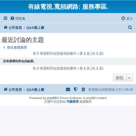
有線電視,寬頻網路: 服務專區.
問答集
登入
搜
公司首頁
Q&A最上層
尋
最近討論的主題
前往進階搜尋
有 0 筆資料符合您搜尋的條件 • 第
1
頁 (共
1
頁)
沒有搜尋到符合的結果。
有 0 筆資料符合您搜尋的條件 • 第
1
頁 (共
1
頁)
前往
公司首頁
Q&A最上層
所有顯示的時間為
UTC+08:00
Powered by
phpBB
® Forum Software © phpBB Limited
正體中文語系由
竹貓星球
維護製作