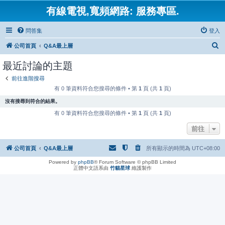
有線電視,寬頻網路: 服務專區.
問答集
登入
搜
公司首頁
Q&A最上層
尋
最近討論的主題
前往進階搜尋
有 0 筆資料符合您搜尋的條件 • 第
1
頁 (共
1
頁)
沒有搜尋到符合的結果。
有 0 筆資料符合您搜尋的條件 • 第
1
頁 (共
1
頁)
前往
公司首頁
Q&A最上層
所有顯示的時間為
UTC+08:00
Powered by
phpBB
® Forum Software © phpBB Limited
正體中文語系由
竹貓星球
維護製作