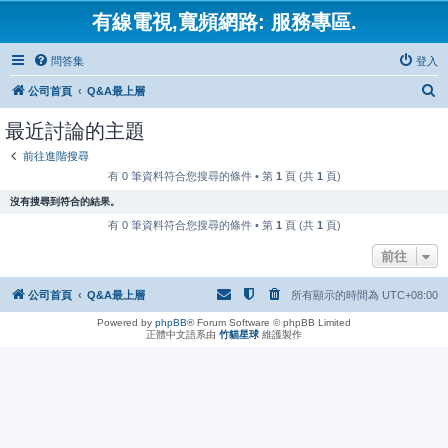
有線電視,寬頻網路: 服務專區.
問答集
登入
搜
公司首頁
Q&A最上層
尋
最近討論的主題
前往進階搜尋
有 0 筆資料符合您搜尋的條件 • 第
1
頁 (共
1
頁)
沒有搜尋到符合的結果。
有 0 筆資料符合您搜尋的條件 • 第
1
頁 (共
1
頁)
前往
公司首頁
Q&A最上層
所有顯示的時間為
UTC+08:00
Powered by
phpBB
® Forum Software © phpBB Limited
正體中文語系由
竹貓星球
維護製作