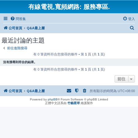
有線電視,寬頻網路: 服務專區.
問答集
登入
搜
公司首頁
Q&A最上層
尋
最近討論的主題
前往進階搜尋
有 0 筆資料符合您搜尋的條件 • 第
1
頁 (共
1
頁)
沒有搜尋到符合的結果。
有 0 筆資料符合您搜尋的條件 • 第
1
頁 (共
1
頁)
前往
公司首頁
Q&A最上層
所有顯示的時間為
UTC+08:00
Powered by
phpBB
® Forum Software © phpBB Limited
正體中文語系由
竹貓星球
維護製作