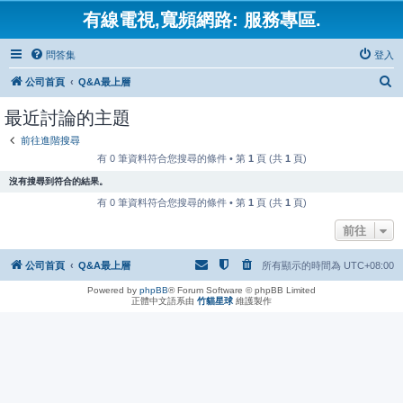
有線電視,寬頻網路: 服務專區.
問答集
登入
搜
公司首頁
Q&A最上層
尋
最近討論的主題
前往進階搜尋
有 0 筆資料符合您搜尋的條件 • 第
1
頁 (共
1
頁)
沒有搜尋到符合的結果。
有 0 筆資料符合您搜尋的條件 • 第
1
頁 (共
1
頁)
前往
公司首頁
Q&A最上層
所有顯示的時間為
UTC+08:00
Powered by
phpBB
® Forum Software © phpBB Limited
正體中文語系由
竹貓星球
維護製作