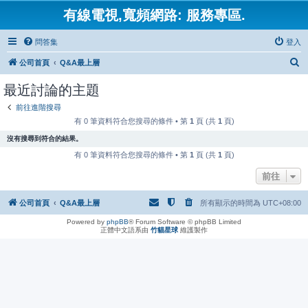
有線電視,寬頻網路: 服務專區.
問答集
登入
搜
公司首頁
Q&A最上層
尋
最近討論的主題
前往進階搜尋
有 0 筆資料符合您搜尋的條件 • 第
1
頁 (共
1
頁)
沒有搜尋到符合的結果。
有 0 筆資料符合您搜尋的條件 • 第
1
頁 (共
1
頁)
前往
公司首頁
Q&A最上層
所有顯示的時間為
UTC+08:00
Powered by
phpBB
® Forum Software © phpBB Limited
正體中文語系由
竹貓星球
維護製作