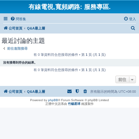
有線電視,寬頻網路: 服務專區.
問答集
登入
搜
公司首頁
Q&A最上層
尋
最近討論的主題
前往進階搜尋
有 0 筆資料符合您搜尋的條件 • 第
1
頁 (共
1
頁)
沒有搜尋到符合的結果。
有 0 筆資料符合您搜尋的條件 • 第
1
頁 (共
1
頁)
前往
公司首頁
Q&A最上層
所有顯示的時間為
UTC+08:00
Powered by
phpBB
® Forum Software © phpBB Limited
正體中文語系由
竹貓星球
維護製作