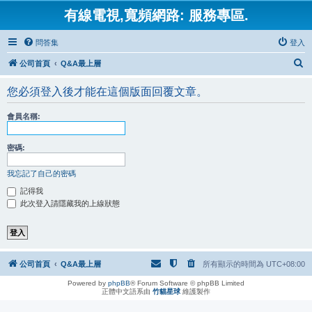
有線電視,寬頻網路: 服務專區.
問答集
登入
搜
公司首頁
Q&A最上層
尋
您必須登入後才能在這個版面回覆文章。
會員名稱:
密碼:
我忘記了自己的密碼
記得我
此次登入請隱藏我的上線狀態
公司首頁
Q&A最上層
所有顯示的時間為
UTC+08:00
Powered by
phpBB
® Forum Software © phpBB Limited
正體中文語系由
竹貓星球
維護製作