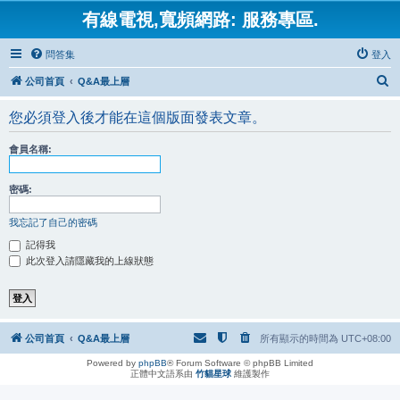
有線電視,寬頻網路: 服務專區.
問答集
登入
搜
公司首頁
Q&A最上層
尋
您必須登入後才能在這個版面發表文章。
會員名稱:
密碼:
我忘記了自己的密碼
記得我
此次登入請隱藏我的上線狀態
公司首頁
Q&A最上層
所有顯示的時間為
UTC+08:00
Powered by
phpBB
® Forum Software © phpBB Limited
正體中文語系由
竹貓星球
維護製作