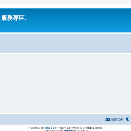
 服務專區.
聯繫我們
Powered by
phpBB
® Forum Software © phpBB Limited