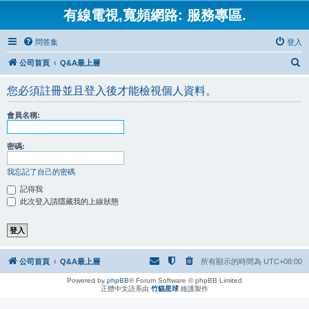
有線電視,寬頻網路: 服務專區.
問答集
登入
搜
公司首頁
Q&A最上層
尋
您必須註冊並且登入後才能檢視個人資料。
會員名稱:
密碼:
我忘記了自己的密碼
記得我
此次登入請隱藏我的上線狀態
公司首頁
Q&A最上層
所有顯示的時間為
UTC+08:00
Powered by
phpBB
® Forum Software © phpBB Limited
正體中文語系由
竹貓星球
維護製作