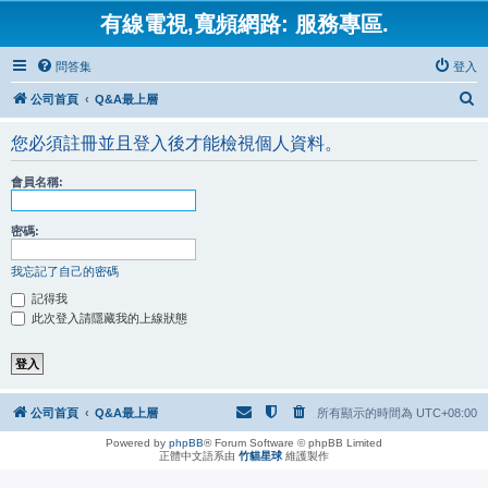
有線電視,寬頻網路: 服務專區.
問答集
登入
搜
公司首頁
Q&A最上層
尋
您必須註冊並且登入後才能檢視個人資料。
會員名稱:
密碼:
我忘記了自己的密碼
記得我
此次登入請隱藏我的上線狀態
公司首頁
Q&A最上層
所有顯示的時間為
UTC+08:00
Powered by
phpBB
® Forum Software © phpBB Limited
正體中文語系由
竹貓星球
維護製作