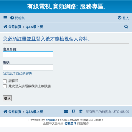
有線電視,寬頻網路: 服務專區.
問答集
登入
搜
公司首頁
Q&A最上層
尋
您必須註冊並且登入後才能檢視個人資料。
會員名稱:
密碼:
我忘記了自己的密碼
記得我
此次登入請隱藏我的上線狀態
公司首頁
Q&A最上層
所有顯示的時間為
UTC+08:00
Powered by
phpBB
® Forum Software © phpBB Limited
正體中文語系由
竹貓星球
維護製作