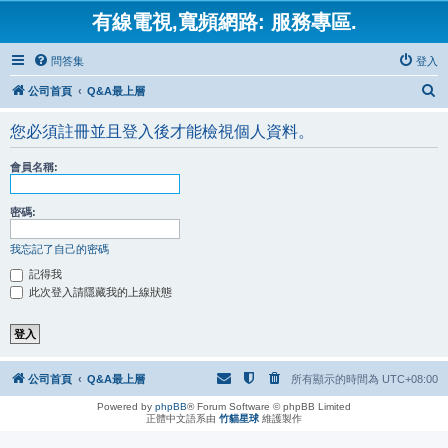
有線電視,寬頻網路: 服務專區.
問答集
登入
搜
公司首頁
Q&A最上層
尋
您必須註冊並且登入後才能檢視個人資料。
會員名稱:
密碼:
我忘記了自己的密碼
記得我
此次登入請隱藏我的上線狀態
公司首頁
Q&A最上層
所有顯示的時間為
UTC+08:00
Powered by
phpBB
® Forum Software © phpBB Limited
正體中文語系由
竹貓星球
維護製作