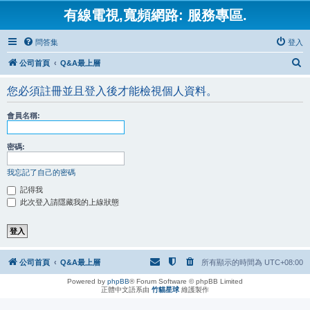
有線電視,寬頻網路: 服務專區.
問答集
登入
搜
公司首頁
Q&A最上層
尋
您必須註冊並且登入後才能檢視個人資料。
會員名稱:
密碼:
我忘記了自己的密碼
記得我
此次登入請隱藏我的上線狀態
公司首頁
Q&A最上層
所有顯示的時間為
UTC+08:00
Powered by
phpBB
® Forum Software © phpBB Limited
正體中文語系由
竹貓星球
維護製作