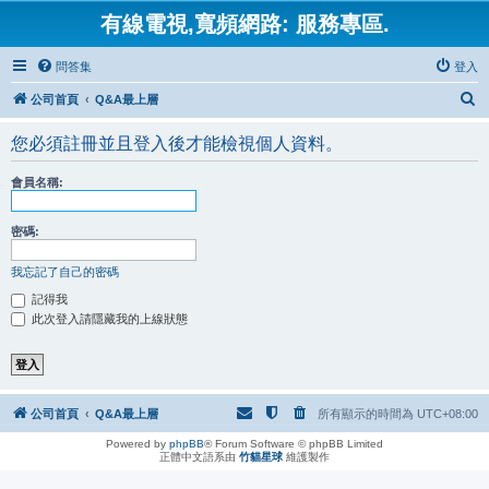
有線電視,寬頻網路: 服務專區.
問答集
登入
搜
公司首頁
Q&A最上層
尋
您必須註冊並且登入後才能檢視個人資料。
會員名稱:
密碼:
我忘記了自己的密碼
記得我
此次登入請隱藏我的上線狀態
公司首頁
Q&A最上層
所有顯示的時間為
UTC+08:00
Powered by
phpBB
® Forum Software © phpBB Limited
正體中文語系由
竹貓星球
維護製作