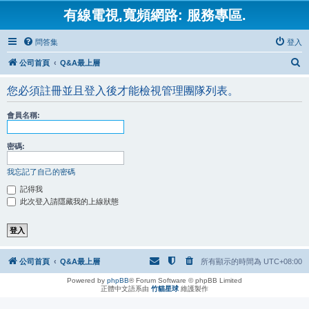
有線電視,寬頻網路: 服務專區.
問答集
登入
搜
公司首頁
Q&A最上層
尋
您必須註冊並且登入後才能檢視管理團隊列表。
會員名稱:
密碼:
我忘記了自己的密碼
記得我
此次登入請隱藏我的上線狀態
公司首頁
Q&A最上層
所有顯示的時間為
UTC+08:00
Powered by
phpBB
® Forum Software © phpBB Limited
正體中文語系由
竹貓星球
維護製作