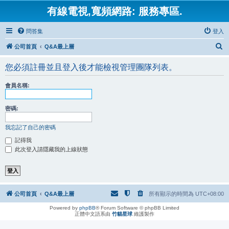
有線電視,寬頻網路: 服務專區.
問答集
登入
搜
公司首頁
Q&A最上層
尋
您必須註冊並且登入後才能檢視管理團隊列表。
會員名稱:
密碼:
我忘記了自己的密碼
記得我
此次登入請隱藏我的上線狀態
公司首頁
Q&A最上層
所有顯示的時間為
UTC+08:00
Powered by
phpBB
® Forum Software © phpBB Limited
正體中文語系由
竹貓星球
維護製作