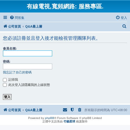
有線電視,寬頻網路: 服務專區.
問答集
登入
搜
公司首頁
Q&A最上層
尋
您必須註冊並且登入後才能檢視管理團隊列表。
會員名稱:
密碼:
我忘記了自己的密碼
記得我
此次登入請隱藏我的上線狀態
公司首頁
Q&A最上層
所有顯示的時間為
UTC+08:00
Powered by
phpBB
® Forum Software © phpBB Limited
正體中文語系由
竹貓星球
維護製作