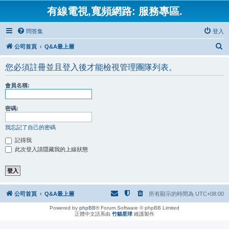
有線電視,寬頻網路: 服務專區.
問答集
登入
搜
公司首頁
Q&A最上層
尋
您必須註冊並且登入後才能檢視管理團隊列表。
會員名稱:
密碼:
我忘記了自己的密碼
記得我
此次登入請隱藏我的上線狀態
公司首頁
Q&A最上層
所有顯示的時間為
UTC+08:00
Powered by
phpBB
® Forum Software © phpBB Limited
正體中文語系由
竹貓星球
維護製作