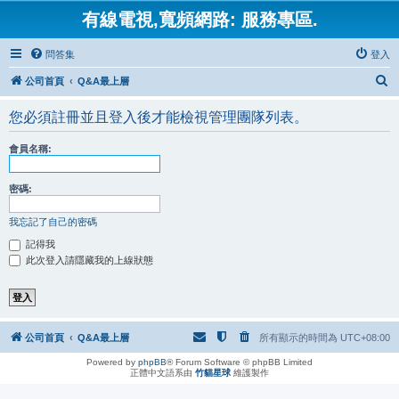
有線電視,寬頻網路: 服務專區.
問答集
登入
搜
公司首頁
Q&A最上層
尋
您必須註冊並且登入後才能檢視管理團隊列表。
會員名稱:
密碼:
我忘記了自己的密碼
記得我
此次登入請隱藏我的上線狀態
公司首頁
Q&A最上層
所有顯示的時間為
UTC+08:00
Powered by
phpBB
® Forum Software © phpBB Limited
正體中文語系由
竹貓星球
維護製作