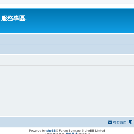
 服務專區.
聯繫我們
Powered by
phpBB
® Forum Software © phpBB Limited