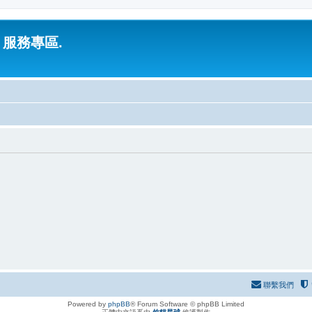
 服務專區.
聯繫我們
Powered by
phpBB
® Forum Software © phpBB Limited