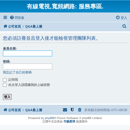
有線電視,寬頻網路: 服務專區.
問答集
登入
搜
公司首頁
Q&A最上層
尋
您必須註冊並且登入後才能檢視管理團隊列表。
會員名稱:
密碼:
我忘記了自己的密碼
記得我
此次登入請隱藏我的上線狀態
公司首頁
Q&A最上層
所有顯示的時間為
UTC+08:00
Powered by
phpBB
® Forum Software © phpBB Limited
正體中文語系由
竹貓星球
維護製作