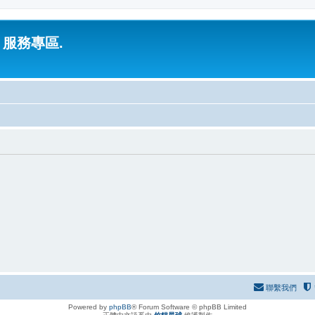
 服務專區.
聯繫我們
Powered by
phpBB
® Forum Software © phpBB Limited