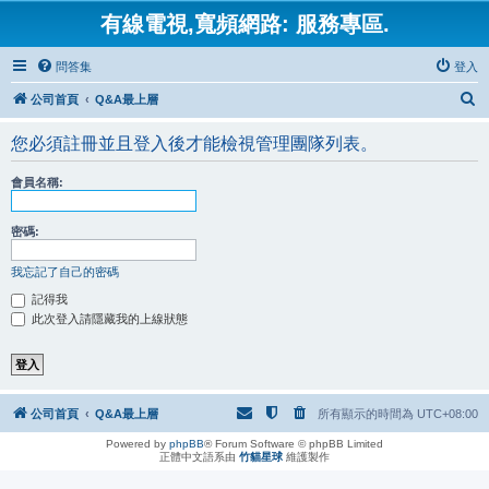
有線電視,寬頻網路: 服務專區.
問答集
登入
搜
公司首頁
Q&A最上層
尋
您必須註冊並且登入後才能檢視管理團隊列表。
會員名稱:
密碼:
我忘記了自己的密碼
記得我
此次登入請隱藏我的上線狀態
公司首頁
Q&A最上層
所有顯示的時間為
UTC+08:00
Powered by
phpBB
® Forum Software © phpBB Limited
正體中文語系由
竹貓星球
維護製作