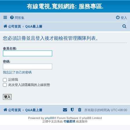
有線電視,寬頻網路: 服務專區.
問答集
登入
搜
公司首頁
Q&A最上層
尋
您必須註冊並且登入後才能檢視管理團隊列表。
會員名稱:
密碼:
我忘記了自己的密碼
記得我
此次登入請隱藏我的上線狀態
公司首頁
Q&A最上層
所有顯示的時間為
UTC+08:00
Powered by
phpBB
® Forum Software © phpBB Limited
正體中文語系由
竹貓星球
維護製作