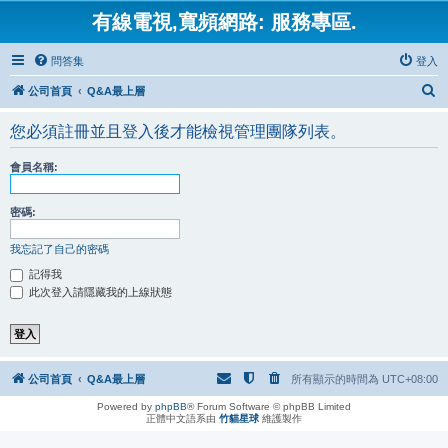
有線電視,寬頻網路: 服務專區.
問答集
登入
搜
公司首頁
Q&A最上層
尋
您必須註冊並且登入後才能檢視管理團隊列表。
會員名稱:
密碼:
我忘記了自己的密碼
記得我
此次登入請隱藏我的上線狀態
公司首頁
Q&A最上層
所有顯示的時間為
UTC+08:00
Powered by
phpBB
® Forum Software © phpBB Limited
正體中文語系由
竹貓星球
維護製作