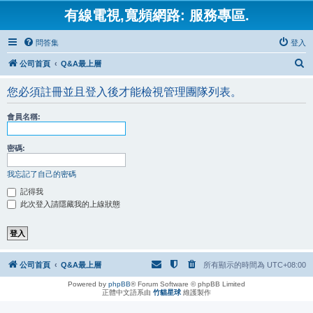
有線電視,寬頻網路: 服務專區.
問答集
登入
搜
公司首頁
Q&A最上層
尋
您必須註冊並且登入後才能檢視管理團隊列表。
會員名稱:
密碼:
我忘記了自己的密碼
記得我
此次登入請隱藏我的上線狀態
公司首頁
Q&A最上層
所有顯示的時間為
UTC+08:00
Powered by
phpBB
® Forum Software © phpBB Limited
正體中文語系由
竹貓星球
維護製作