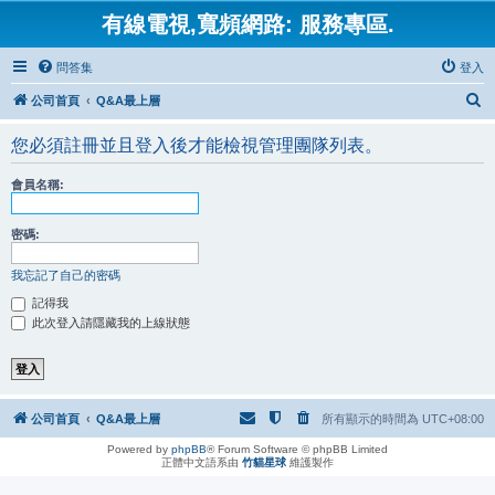
有線電視,寬頻網路: 服務專區.
問答集
登入
搜
公司首頁
Q&A最上層
尋
您必須註冊並且登入後才能檢視管理團隊列表。
會員名稱:
密碼:
我忘記了自己的密碼
記得我
此次登入請隱藏我的上線狀態
公司首頁
Q&A最上層
所有顯示的時間為
UTC+08:00
Powered by
phpBB
® Forum Software © phpBB Limited
正體中文語系由
竹貓星球
維護製作