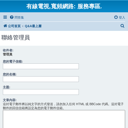
有線電視,寬頻網路: 服務專區.
問答集
登入
搜
公司首頁
Q&A最上層
尋
聯絡管理員
收件者:
管理員
您的電子信箱:
您的名稱:
主題:
文章內容:
這封電子郵件將以純文字的方式發送，請勿加入任何 HTML 或 BBCode 代碼。這封電子
郵件的回信信箱將設定為您的電子郵件信箱。