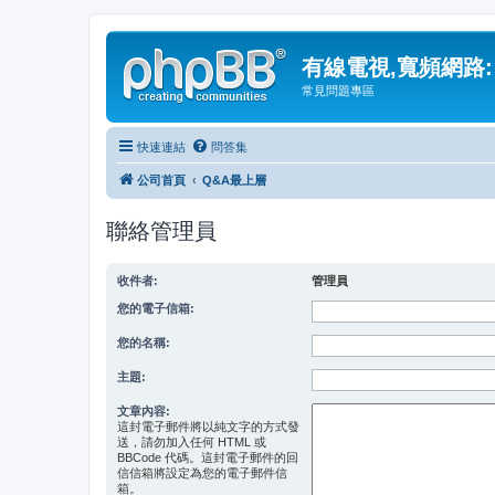
有線電視,寬頻網路:
常見問題專區
快速連結
問答集
公司首頁
Q&A最上層
聯絡管理員
收件者:
管理員
您的電子信箱:
您的名稱:
主題:
文章內容:
這封電子郵件將以純文字的方式發
送，請勿加入任何 HTML 或
BBCode 代碼。這封電子郵件的回
信信箱將設定為您的電子郵件信
箱。