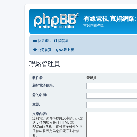
有線電視,寬頻網路:
常見問題專區
快速連結
問答集
公司首頁
Q&A最上層
聯絡管理員
收件者:
管理員
您的電子信箱:
您的名稱:
主題:
文章內容:
這封電子郵件將以純文字的方式發
送，請勿加入任何 HTML 或
BBCode 代碼。這封電子郵件的回
信信箱將設定為您的電子郵件信
箱。