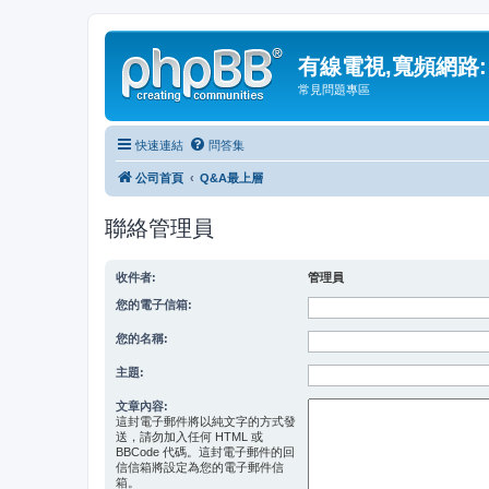
有線電視,寬頻網路:
常見問題專區
快速連結
問答集
公司首頁
Q&A最上層
聯絡管理員
收件者:
管理員
您的電子信箱:
您的名稱:
主題:
文章內容:
這封電子郵件將以純文字的方式發
送，請勿加入任何 HTML 或
BBCode 代碼。這封電子郵件的回
信信箱將設定為您的電子郵件信
箱。