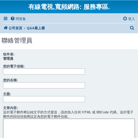
有線電視,寬頻網路: 服務專區.
問答集
登入
搜
公司首頁
Q&A最上層
尋
聯絡管理員
收件者:
管理員
您的電子信箱:
您的名稱:
主題:
文章內容:
這封電子郵件將以純文字的方式發送，請勿加入任何 HTML 或 BBCode 代碼。這封電子
郵件的回信信箱將設定為您的電子郵件信箱。