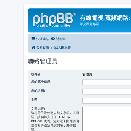
有線電視,寬頻網路:
常見問題專區
快速連結
問答集
公司首頁
Q&A最上層
聯絡管理員
收件者:
管理員
您的電子信箱:
您的名稱:
主題:
文章內容:
這封電子郵件將以純文字的方式發
送，請勿加入任何 HTML 或
BBCode 代碼。這封電子郵件的回
信信箱將設定為您的電子郵件信
箱。