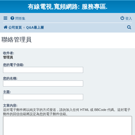
有線電視,寬頻網路: 服務專區.
問答集
登入
搜
公司首頁
Q&A最上層
尋
聯絡管理員
收件者:
管理員
您的電子信箱:
您的名稱:
主題:
文章內容:
這封電子郵件將以純文字的方式發送，請勿加入任何 HTML 或 BBCode 代碼。這封電子
郵件的回信信箱將設定為您的電子郵件信箱。