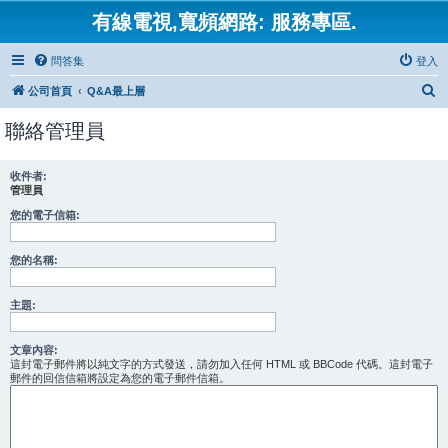
有線電視,寬頻網路: 服務專區.
問答集
登入
搜
公司首頁
Q&A最上層
尋
聯絡管理員
收件者:
管理員
您的電子信箱:
您的名稱:
主題:
文章內容:
這封電子郵件將以純文字的方式發送，請勿加入任何 HTML 或 BBCode 代碼。這封電子
郵件的回信信箱將設定為您的電子郵件信箱。