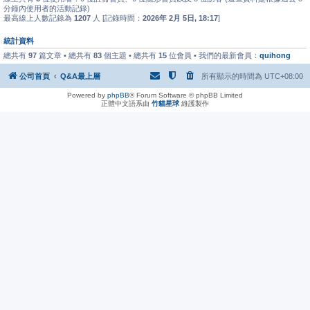
分鐘內使用者的活動記錄)
最高線上人數記錄為
1207
人 [記錄時間：
2026年 2月 5日, 18:17
]
統計資料
總共有
97
篇文章 • 總共有
83
個主題 • 總共有
15
位會員 • 我們的最新會員：
quihong
公司首頁
Q&A最上層
所有顯示的時間為
UTC+08:00
Powered by
phpBB
® Forum Software © phpBB Limited
正體中文語系由
竹貓星球
維護製作