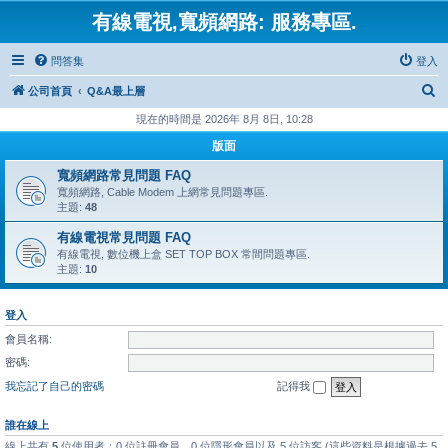
有線電視,寬頻網路: 服務專區.
問答集
登入
搜
公司首頁
Q&A最上層
尋
現在的時間是 2026年 8月 8日, 10:28
版面
寬頻網路常見問題 FAQ
寬頻網路, Cable Modem 上網常見問題專區.
主題:
48
有線電視常見問題 FAQ
有線電視, 數位機上盒 SET TOP BOX 常間問題專區.
主題:
10
登入
會員名稱:
密碼:
我忘記了自己的密碼
記得我
誰在線上
線上共有
5
位使用者：0 位註冊會員、0 位隱形會員以及 5 位訪客 (這些資料是根據過去 5