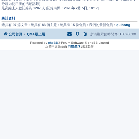
分鐘內使用者的活動記錄)
最高線上人數記錄為
1207
人 [記錄時間：
2026年 2月 5日, 18:17
]
統計資料
總共有
97
篇文章 • 總共有
83
個主題 • 總共有
15
位會員 • 我們的最新會員：
quihong
公司首頁
Q&A最上層
所有顯示的時間為
UTC+08:00
Powered by
phpBB
® Forum Software © phpBB Limited
正體中文語系由
竹貓星球
維護製作