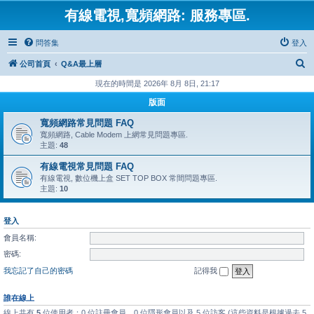
有線電視,寬頻網路: 服務專區.
問答集
登入
搜
公司首頁
Q&A最上層
尋
現在的時間是 2026年 8月 8日, 21:17
版面
寬頻網路常見問題 FAQ
寬頻網路, Cable Modem 上網常見問題專區.
主題:
48
有線電視常見問題 FAQ
有線電視, 數位機上盒 SET TOP BOX 常間問題專區.
主題:
10
登入
會員名稱:
密碼:
我忘記了自己的密碼
記得我
誰在線上
線上共有
5
位使用者：0 位註冊會員、0 位隱形會員以及 5 位訪客 (這些資料是根據過去 5