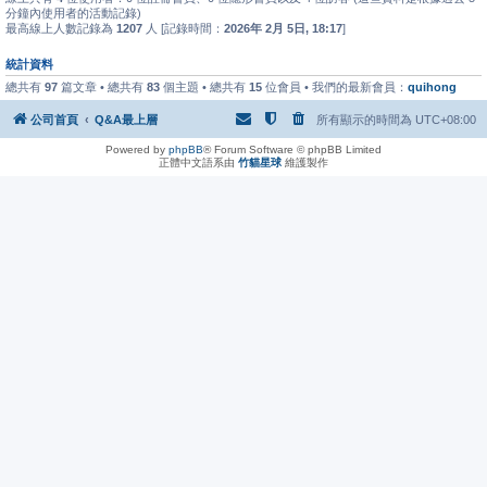
分鐘內使用者的活動記錄)
最高線上人數記錄為
1207
人 [記錄時間：
2026年 2月 5日, 18:17
]
統計資料
總共有
97
篇文章 • 總共有
83
個主題 • 總共有
15
位會員 • 我們的最新會員：
quihong
公司首頁
Q&A最上層
所有顯示的時間為
UTC+08:00
Powered by
phpBB
® Forum Software © phpBB Limited
正體中文語系由
竹貓星球
維護製作