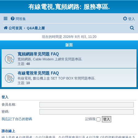
有線電視,寬頻網路: 服務專區.
問答集
登入
搜
公司首頁
Q&A最上層
尋
現在的時間是 2026年 8月 8日, 11:20
版面
寬頻網路常見問題 FAQ
寬頻網路, Cable Modem 上網常見問題專區.
主題:
48
有線電視常見問題 FAQ
有線電視, 數位機上盒 SET TOP BOX 常間問題專區.
主題:
10
登入
會員名稱:
密碼:
我忘記了自己的密碼
記得我
誰在線上
線上共有
4
位使用者：0 位註冊會員、0 位隱形會員以及 4 位訪客 (這些資料是根據過去 5