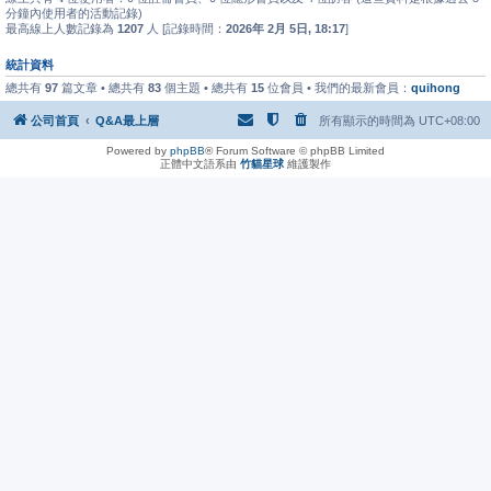
分鐘內使用者的活動記錄)
最高線上人數記錄為
1207
人 [記錄時間：
2026年 2月 5日, 18:17
]
統計資料
總共有
97
篇文章 • 總共有
83
個主題 • 總共有
15
位會員 • 我們的最新會員：
quihong
公司首頁
Q&A最上層
所有顯示的時間為
UTC+08:00
Powered by
phpBB
® Forum Software © phpBB Limited
正體中文語系由
竹貓星球
維護製作