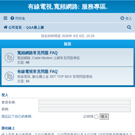
有線電視,寬頻網路: 服務專區.
問答集
登入
搜
公司首頁
Q&A最上層
尋
現在的時間是 2026年 8月 6日, 15:29
版面
寬頻網路常見問題 FAQ
寬頻網路, Cable Modem 上網常見問題專區.
主題:
48
有線電視常見問題 FAQ
有線電視, 數位機上盒 SET TOP BOX 常間問題專區.
主題:
10
登入
會員名稱:
密碼:
我忘記了自己的密碼
記得我
誰在線上
線上共有
4
位使用者：0 位註冊會員、0 位隱形會員以及 4 位訪客 (這些資料是根據過去 5