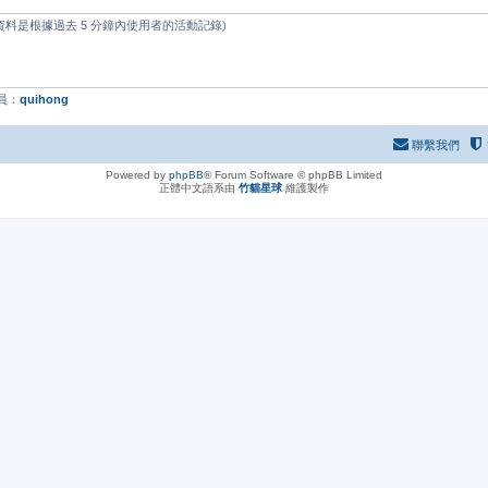
些資料是根據過去 5 分鐘內使用者的活動記錄)
員：
quihong
聯繫我們
Powered by
phpBB
® Forum Software © phpBB Limited
正體中文語系由
竹貓星球
維護製作