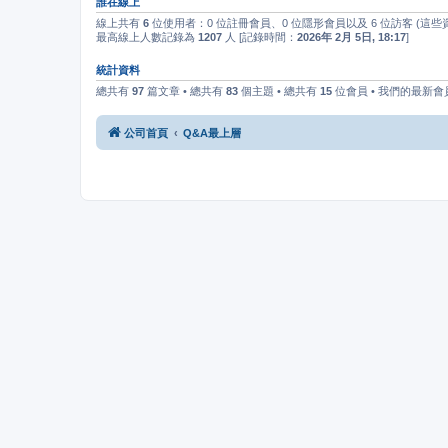
誰在線上
線上共有
6
位使用者：0 位註冊會員、0 位隱形會員以及 6 位訪客 (這
最高線上人數記錄為
1207
人 [記錄時間：
2026年 2月 5日, 18:17
]
統計資料
總共有
97
篇文章 • 總共有
83
個主題 • 總共有
15
位會員 • 我們的最新會
公司首頁
Q&A最上層