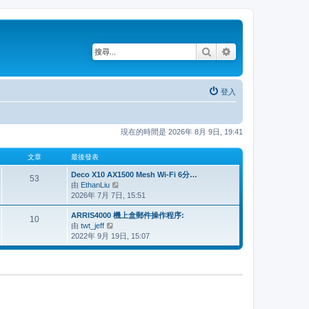
搜尋
進階搜尋
登入
現在的時間是 2026年 8月 9日, 19:41
文章
最後發表
Deco X10 AX1500 Mesh Wi-Fi 6分…
53
由
EthanLiu
檢
2026年 7月 7日, 15:51
視
最
ARRIS4000 機上盒郵件操作程序:
後
10
由
twt_jeff
檢
發
2022年 9月 19日, 15:07
視
表
最
後
發
表