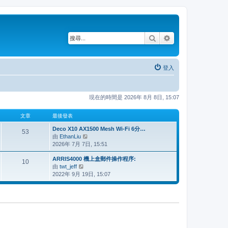
搜尋
進階搜尋
登入
現在的時間是 2026年 8月 8日, 15:07
文章
最後發表
Deco X10 AX1500 Mesh Wi-Fi 6分…
53
由
EthanLiu
檢
2026年 7月 7日, 15:51
視
最
ARRIS4000 機上盒郵件操作程序:
後
10
由
twt_jeff
檢
發
2022年 9月 19日, 15:07
視
表
最
後
發
表