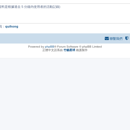
些資料是根據過去 5 分鐘內使用者的活動記錄)
員：
quihong
聯繫我們
Powered by
phpBB
® Forum Software © phpBB Limited
正體中文語系由
竹貓星球
維護製作