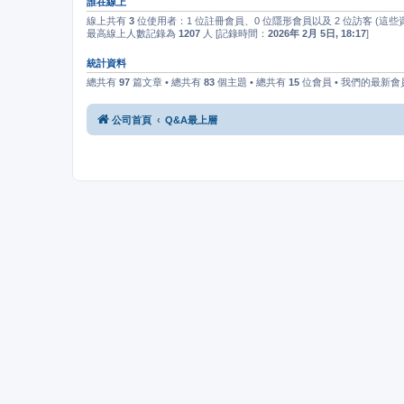
誰在線上
線上共有
3
位使用者：1 位註冊會員、0 位隱形會員以及 2 位訪客 (這
最高線上人數記錄為
1207
人 [記錄時間：
2026年 2月 5日, 18:17
]
統計資料
總共有
97
篇文章 • 總共有
83
個主題 • 總共有
15
位會員 • 我們的最新會
公司首頁
Q&A最上層