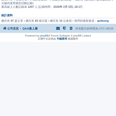
分鐘內使用者的活動記錄)
最高線上人數記錄為
1207
人 [記錄時間：
2026年 2月 5日, 18:17
]
統計資料
總共有
97
篇文章 • 總共有
83
個主題 • 總共有
15
位會員 • 我們的最新會員：
quihong
公司首頁
Q&A最上層
所有顯示的時間為
UTC+08:00
Powered by
phpBB
® Forum Software © phpBB Limited
正體中文語系由
竹貓星球
維護製作