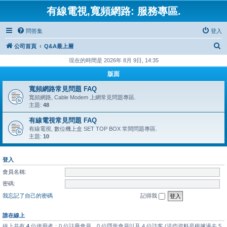
有線電視,寬頻網路: 服務專區.
問答集
登入
搜
公司首頁
Q&A最上層
尋
現在的時間是 2026年 8月 9日, 14:35
版面
寬頻網路常見問題 FAQ
寬頻網路, Cable Modem 上網常見問題專區.
主題:
48
有線電視常見問題 FAQ
有線電視, 數位機上盒 SET TOP BOX 常間問題專區.
主題:
10
登入
會員名稱:
密碼:
我忘記了自己的密碼
記得我
誰在線上
線上共有
4
位使用者：0 位註冊會員、0 位隱形會員以及 4 位訪客 (這些資料是根據過去 5