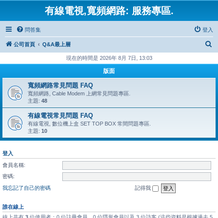
有線電視,寬頻網路: 服務專區.
問答集
登入
搜
公司首頁
Q&A最上層
尋
現在的時間是 2026年 8月 7日, 13:03
版面
寬頻網路常見問題 FAQ
寬頻網路, Cable Modem 上網常見問題專區.
主題:
48
有線電視常見問題 FAQ
有線電視, 數位機上盒 SET TOP BOX 常間問題專區.
主題:
10
登入
會員名稱:
密碼:
我忘記了自己的密碼
記得我
誰在線上
線上共有
3
位使用者：0 位註冊會員、0 位隱形會員以及 3 位訪客 (這些資料是根據過去 5