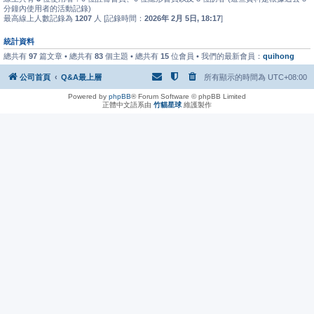
分鐘內使用者的活動記錄)
最高線上人數記錄為
1207
人 [記錄時間：
2026年 2月 5日, 18:17
]
統計資料
總共有
97
篇文章 • 總共有
83
個主題 • 總共有
15
位會員 • 我們的最新會員：
quihong
公司首頁
Q&A最上層
所有顯示的時間為
UTC+08:00
Powered by
phpBB
® Forum Software © phpBB Limited
正體中文語系由
竹貓星球
維護製作