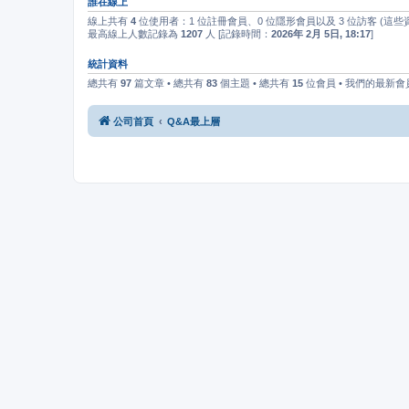
誰在線上
線上共有
4
位使用者：1 位註冊會員、0 位隱形會員以及 3 位訪客 (這
最高線上人數記錄為
1207
人 [記錄時間：
2026年 2月 5日, 18:17
]
統計資料
總共有
97
篇文章 • 總共有
83
個主題 • 總共有
15
位會員 • 我們的最新會
公司首頁
Q&A最上層