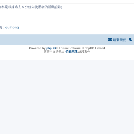
些資料是根據過去 5 分鐘內使用者的活動記錄)
員：
quihong
聯繫我們
Powered by
phpBB
® Forum Software © phpBB Limited
正體中文語系由
竹貓星球
維護製作