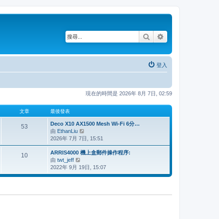
搜尋
進階搜尋
登入
現在的時間是 2026年 8月 7日, 02:59
文章
最後發表
Deco X10 AX1500 Mesh Wi-Fi 6分…
53
由
EthanLiu
檢
2026年 7月 7日, 15:51
視
最
ARRIS4000 機上盒郵件操作程序:
後
10
由
twt_jeff
檢
發
2022年 9月 19日, 15:07
視
表
最
後
發
表