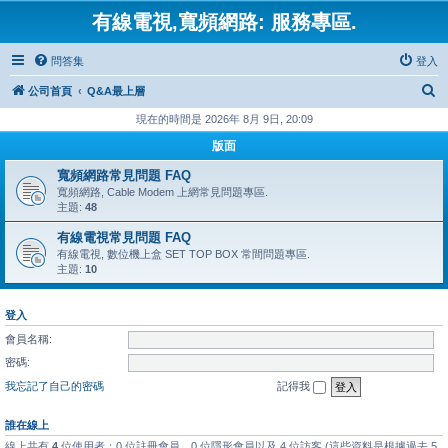
有線電視,寬頻網路: 服務專區.
問答集
登入
搜
公司首頁
Q&A最上層
尋
現在的時間是 2026年 8月 9日, 20:09
版面
寬頻網路常見問題 FAQ
寬頻網路, Cable Modem 上網常見問題專區.
主題:
48
有線電視常見問題 FAQ
有線電視, 數位機上盒 SET TOP BOX 常間問題專區.
主題:
10
登入
會員名稱:
密碼:
我忘記了自己的密碼
記得我
誰在線上
線上共有
4
位使用者：0 位註冊會員、0 位隱形會員以及 4 位訪客 (這些資料是根據過去 5