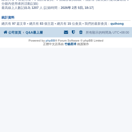
分鐘內使用者的活動記錄)
最高線上人數記錄為
1207
人 [記錄時間：
2026年 2月 5日, 18:17
]
統計資料
總共有
97
篇文章 • 總共有
83
個主題 • 總共有
15
位會員 • 我們的最新會員：
quihong
公司首頁
Q&A最上層
所有顯示的時間為
UTC+08:00
Powered by
phpBB
® Forum Software © phpBB Limited
正體中文語系由
竹貓星球
維護製作