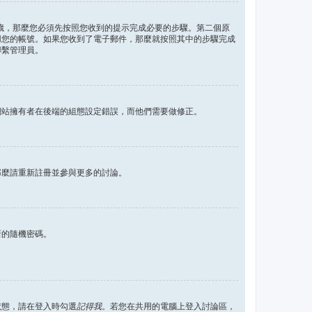
 歲，那麼您必須先按照您收到的提示完成必要的步驟。第二個原
用您的帳號。如果您收到了電子郵件，那麼就按照其中的步驟完成
聯繫管理員。
網站擁有者在後端的組態設定錯誤，而他們需要做修正。
那麼請重新註冊並參與更多的討論。
新的隨機密碼。
狀態，請在登入時勾選
記得我
。若您在共用的電腦上登入討論區，