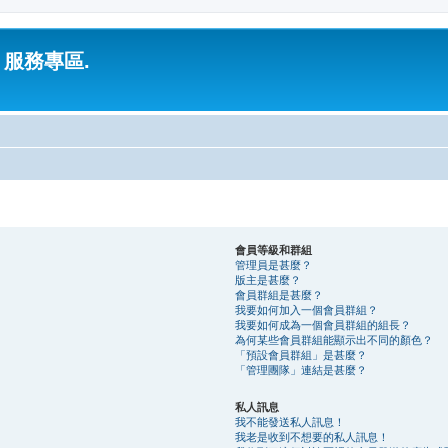
 服務專區.
會員等級和群組
管理員是甚麼？
版主是甚麼？
會員群組是甚麼？
我要如何加入一個會員群組？
我要如何成為一個會員群組的組長？
為何某些會員群組能顯示出不同的顏色？
「預設會員群組」是甚麼？
「管理團隊」連結是甚麼？
私人訊息
我不能發送私人訊息！
我老是收到不想要的私人訊息！