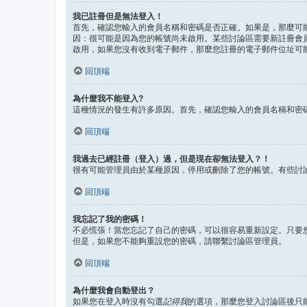
我已註冊但是無法登入！
首先，確認您輸入的會員名稱和密碼是否正確。如果是，那麼可能
因：很可能是因為您的帳號尚未啟用。某些討論區需要新註冊會
啟用，如果您沒有收到電子郵件，那麼您註冊的電子郵件位址可
回頂端
為什麼我不能登入?
這種情況的發生有許多原因。首先，確認您輸入的會員名稱和密
回頂端
我過去已經註冊（登入）過，但是現在卻無法登入？！
很有可能管理員由於某種原因，停用或刪除了您的帳號。有些討
回頂端
我忘記了我的密碼！
不必慌張！當您忘記了自己的密碼，可以很容易重新設定。只要
但是，如果您不能夠重設您的密碼，請聯繫討論區管理員。
回頂端
為什麼我會自動登出？
如果您在登入時沒有勾選
記得我
的選項，那麼您登入討論區後只