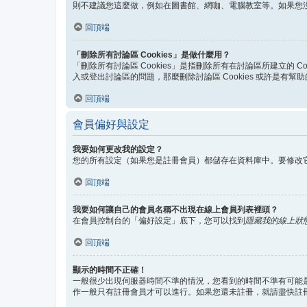
則不建議您這麼做，例如在圖書館、網咖、電腦教室等。如果您
回頂端
「刪除所有討論區 Cookies」是做什麼用？
「刪除所有討論區 Cookies」是指刪除所有在討論區所建立的 C
入或登出討論區的問題，那麼刪除討論區 Cookies 或許是有幫
回頂端
會員偏好與設定
我要如何更改我的設定？
您的所有設定（如果您是註冊會員）都儲存在資料庫中。要修改
回頂端
我要如何讓自己的會員名稱不出現在線上會員列表裡頭？
在會員控制台的「偏好設定」底下，您可以找到
隱藏我的線上狀
回頂端
顯示的時間不正確！
一般很少出現伺服器時間不準的情況，您看到的時間不準有可能是
作一般只有註冊會員才可以進行。如果您還未註冊，就請盡快註