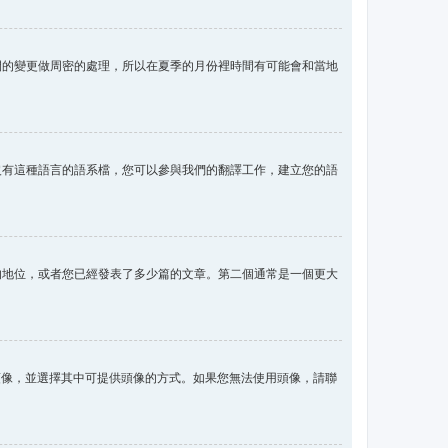
間的變更做周密的處理，所以在夏季的月份裡時間有可能會和當地
沒有這種語言的語系檔，您可以參與我們的翻譯工作，建立您的語
的地位，或者您已經發表了多少篇的文章。第二個通常是一個更大
用頭像，並選擇其中可提供頭像的方式。如果您無法使用頭像，請聯