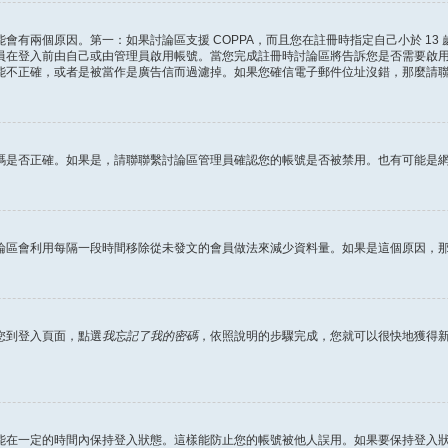
會有兩個原因。第一：如果討論區支援 COPPA，而且您在註冊時指定自己小於 13
員在登入前由自己或由管理員啟用帳號。當您完成註冊時討論區將告訴您是否需要啟
能不正確，或者是被當作是廣告信而過濾掉。如果您確信電子郵件位址沒錯，那麼請
碼是否正確。如果是，請聯聯繫討論區管理員確認您的帳號是否被禁用。也有可能是
論區會利用每隔一段時間移除從未發文的會員做法來減少資料量。如果是這個原因，
您到登入頁面，點選
我忘記了我的密碼
，依照說明的步驟完成，您就可以很快地獲得
能在一定的時間內保持登入狀態。這樣能防止您的帳號被他人誤用。如果要保持登入