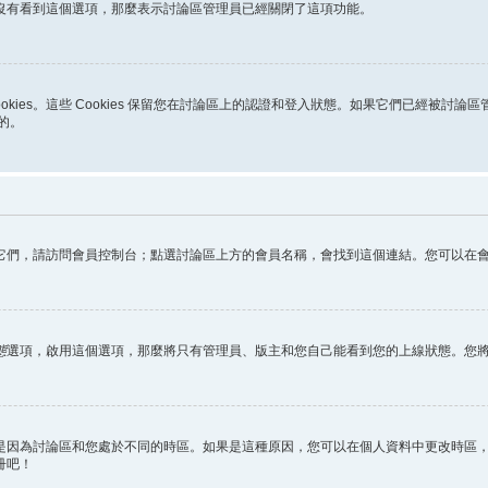
沒有看到這個選項，那麼表示討論區管理員已經關閉了這項功能。
ookies。這些 Cookies 保留您在討論區上的認證和登入狀態。如果它們已經被討論
助的。
它們，請訪問會員控制台；點選討論區上方的會員名稱，會找到這個連結。您可以在
態
選項，啟用這個選項，那麼將只有管理員、版主和您自己能看到您的上線狀態。您
因為討論區和您處於不同的時區。如果是這種原因，您可以在個人資料中更改時區，例
冊吧！