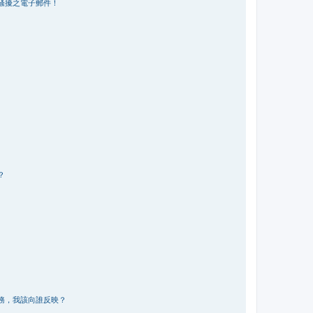
騷擾之電子郵件！
？
務，我該向誰反映？