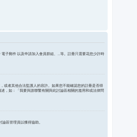
子郵件 以及申請加入會員群組、...等。註冊只需要花您少許時
的同意，或者其他合法監護人的容許。如果您不能確認您的註冊是否得
問題概述，如：「我要與誰聯繫有關與此討論區相關的濫用和或法律問
討論區管理員以獲得協助。