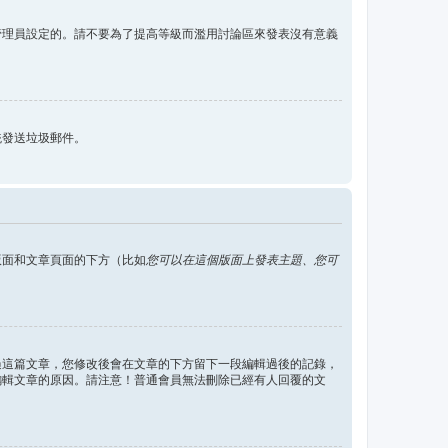
管理員設定的。請不要為了提高等級而濫用討論區來發表沒有意義
統發送垃圾郵件。
版面和文章頁面的下方（比如
您可以在這個版面上發表主題、您可
過這篇文章，您修改後會在文章的下方留下一段編輯過後的記錄，
編輯文章的原因。請注意！普通會員無法刪除已經有人回覆的文