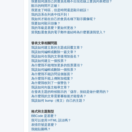
我要如何讓自己的會員名稱不出現在線上會員列表裡頭？
顯示的時間不正確！
我更改了時區，但是時間還是顯示錯誤！
我的語系在列表中找不到！
我如何才能在自己的會員名稱下顯示圖像呢？
我要如何顯示頭像？
我的等級是甚麼？要如何更改？
當我點選會員的電子郵件連結時為什麼要讓我登入？
發表文章相關問題
我該如何建立新的主題或回覆文章？
我該如何編輯或刪除一篇文章？
我該如何在我的文章後增加簽名？
我該如何建立一個投票？
為什麼我不能增加更多的投票選項？
我該如何編輯或刪除一個投票？
為什麼我不能訪問這個版面？
為什麼我不能上傳附加檔案？
為什麼我收到了一個警告？
我該如何向版主檢舉文章？
在發表主題的時候顯示的「儲存」按鈕是做什麼用的？
為什麼我的文章需要審核後才能發表？
我該如何 bump（推文）自己的主題？
格式和主題類型
BBCode 是甚麼？
我可以使用 HTML 語法嗎？
表情符號是甚麼？
我能貼圖嗎？