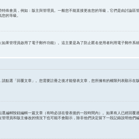
些特殊會員，例如：版主與管理員。一般您不能直接更改您的等級，它們是由討論區
低您的等級。
（如果管理員啟用了電子郵件功能）。這主要是為了防止匿名使用者利用電子郵件系
，請點選「回覆文章」。您需要註冊之後才能發表文章，您所擁有的權限列表顯示在
點選
編輯
按鈕編輯一篇文章（有時必須在發表後的一段時間內）。如果有人已經回覆
在管理員和版主修改的情況下也可能不會顯示，除非他們決定留下一段記錄說明他們