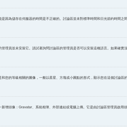
能是因為儲存在伺服器的時間是不正確的。討論區並未對標準時間和日光節約時間之
的管理員並未安裝它。請試著詢問討論區的管理員是否可以安裝這種語言。如果確實
是和您的等級相關的圖像，一般以星星、方塊或小圓點的形式，顯示您在這個討論區
新增頭像：Gravatar、系統相簿、外部連結或電腦上傳。它是由討論區管理員啟