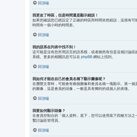
回頂端
我更改了時區，但是時間還是顯示錯誤！
如果您確認您已經設定了正確的時區而時間依然錯誤，這很有可
時間有一個小時的時間差。
回頂端
我的語系在列表中找不到！
這可能是沒有您所用語言的語系檔，或者雖然有但是這個討論區
系檔。更多的相關訊息可以在
phpBB
網站上找到。
回頂端
我如何才能在自己的會員名稱下顯示圖像呢？
在瀏覽文章時，可能會有兩個圖像和會員名稱一塊顯示。第一個
的圖像，這是會員的頭像，一般是具有獨特的或個人的表徵。
回頂端
我要如何顯示頭像？
在會員控制台的「個人資料」底下，您可以使用底下四種方法之一
繫討論區管理員。
回頂端