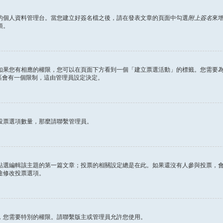
的個人資料管理台。當您建立好簽名檔之後，請在發表文章的頁面中勾選
附上簽名
來
項。
如果您有相應的權限，您可以在頁面下方看到一個「建立票選活動」的標籤。您需要
區會有一個限制，這由管理員設定決定。
投票選項數量，那麼請聯繫管理員。
點選編輯該主題的第一篇文章；投票的相關設定總是在此。如果還沒有人參與投票，
途修改投票選項。
，您需要特別的權限。請聯繫版主或管理員允許您使用。