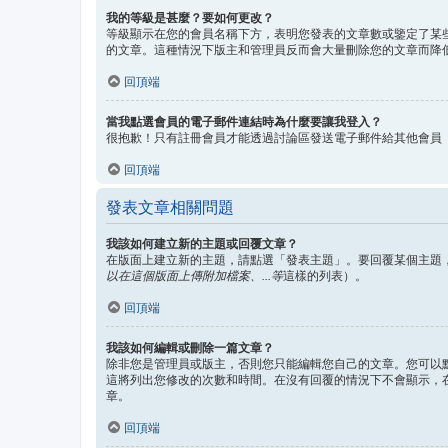
我的等級是甚麼？要如何更改？
等級顯示在您的會員名稱下方，表明您發表的文章數或鑒定了某
的文章。這種情況下版主和管理員反而會大量刪除您的文章而降
回頂端
當我點選會員的電子郵件連結時為什麼要讓我登入？
很抱歉！只有註冊會員才能透過討論區發送電子郵件給其他會員
回頂端
發表文章相關問題
我該如何建立新的主題或回覆文章？
在版面上建立新的主題，請點選「發表主題」。要回覆某個主題
以在這個版面上傳附加檔案、...等
這樣的列表）。
回頂端
我該如何編輯或刪除一篇文章？
除非您是管理員或版主，否則您只能編輯您自己的文章。您可以
這將列出您修改的次數和時間。在沒有回覆的情況下不會顯示，
章。
回頂端