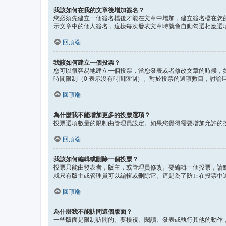
我該如何在我的文章後增加簽名？
您必須先建立一個簽名檔後才能在文章中增加，建立簽名檔在您
示文章中的個人簽名，這樣每次發表文章時就會自動勾選相應選
回頂端
我該如何建立一個投票？
您可以很容易地建立一個投票，當您發表或者修改文章的時候，
時間限制（0 表示沒有時間限制）。對於投票的選項數目，討論
回頂端
為什麼我不能增加更多的投票選項？
投票選項數量的限制由管理員設定。如果您覺得需要增加允許的
回頂端
我該如何編輯或刪除一個投票？
投票只能由發表者，版主，或管理員修改。要編輯一個投票，請
就只有版主或管理員可以編輯或刪除它。這是為了防止在投票中
回頂端
為什麼我不能訪問這個版面？
一些版面是限制訪問的。要檢視、閱讀、發表或執行其他的動作