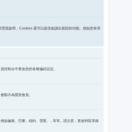
區管理員啟用，Cookies 還可以提供如讀出跟踪的功能。假如您有登
會員控制台中更改您的各種偏好設定。
將會顯示為隱形會員。
如倫敦、巴黎、紐約、雪梨、...等等。請注意，更改時區等操