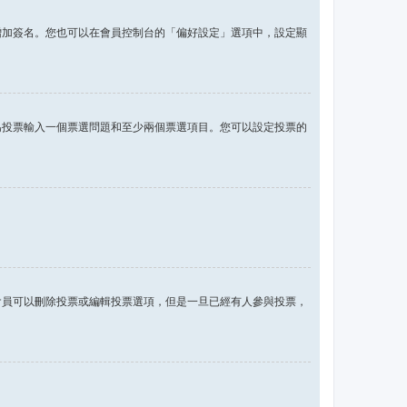
增加簽名。您也可以在會員控制台的「偏好設定」選項中，設定顯
為投票輸入一個票選問題和至少兩個票選項目。您可以設定投票的
會員可以刪除投票或編輯投票選項，但是一旦已經有人參與投票，