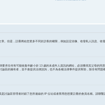
章。但是，註冊將給您更多不同於訪客的權限，例如設定頭像、收發私人訊息、收發 電
這條法律要求任何有可能收集年齡小於 13 歲的未成年人資訊的網站，必須獲得其父母
ited 和討論區的擁有者，並不會提供法律諮詢，也不為各種法律事件提供幫助，除非有
是討論區管理者封鎖了您所連線的 IP 位址或者禁用您想要註冊的會員名稱。請聯繫