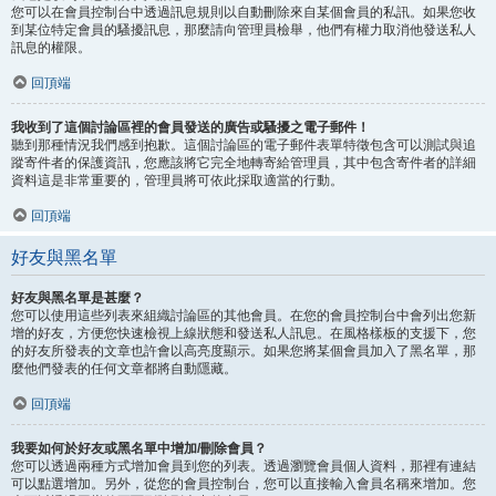
您可以在會員控制台中透過訊息規則以自動刪除來自某個會員的私訊。如果您收
到某位特定會員的騷擾訊息，那麼請向管理員檢舉，他們有權力取消他發送私人
訊息的權限。
回頂端
我收到了這個討論區裡的會員發送的廣告或騷擾之電子郵件！
聽到那種情況我們感到抱歉。這個討論區的電子郵件表單特徵包含可以測試與追
蹤寄件者的保護資訊，您應該將它完全地轉寄給管理員，其中包含寄件者的詳細
資料這是非常重要的，管理員將可依此採取適當的行動。
回頂端
好友與黑名單
好友與黑名單是甚麼？
您可以使用這些列表來組織討論區的其他會員。在您的會員控制台中會列出您新
增的好友，方便您快速檢視上線狀態和發送私人訊息。在風格樣板的支援下，您
的好友所發表的文章也許會以高亮度顯示。如果您將某個會員加入了黑名單，那
麼他們發表的任何文章都將自動隱藏。
回頂端
我要如何於好友或黑名單中增加/刪除會員？
您可以透過兩種方式增加會員到您的列表。透過瀏覽會員個人資料，那裡有連結
可以點選增加。另外，從您的會員控制台，您可以直接輸入會員名稱來增加。您