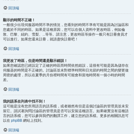
回頂端
顯示的時間不正確！
一般很少出現伺服器時間不準的情況，您看到的時間不準有可能是因為討論區和
您處於不同的時區。如果是這種原因，您可以在個人資料中更改時區，例如倫
敦、巴黎、紐約、雪梨、...等等。請注意，更改時區等操作一般只有註冊會員才
可以進行。如果您還未註冊，就請盡快註冊吧！
回頂端
我更改了時區，但是時間還是顯示錯誤！
如果您確認您已經設定了正確的時區而時間依然錯誤，這很有可能是因為儲存在
伺服器的時間是不正確的。討論區並未對標準時間和日光節約時間之間的變更做
周密的處理，所以在夏季的月份裡時間有可能會和當地時間有一個小時的時間
差。
回頂端
我的語系在列表中找不到！
這可能是沒有您所用語言的語系檔，或者雖然有但是這個討論區的管理員並未安
裝它。請試著詢問討論區的管理員是否可以安裝這種語言。如果確實沒有這種語
言的語系檔，您可以參與我們的翻譯工作，建立您的語系檔。更多的相關訊息可
以在
phpBB
網站上找到。
回頂端