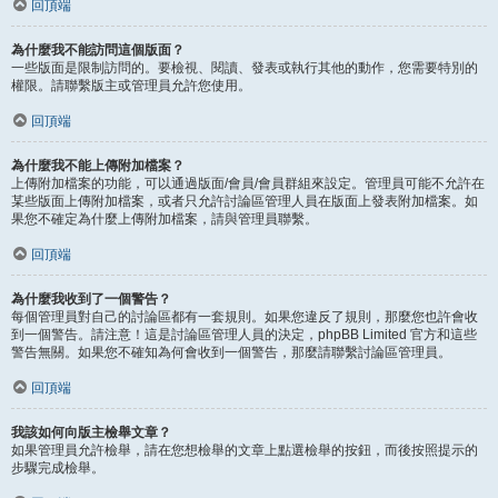
回頂端
為什麼我不能訪問這個版面？
一些版面是限制訪問的。要檢視、閱讀、發表或執行其他的動作，您需要特別的
權限。請聯繫版主或管理員允許您使用。
回頂端
為什麼我不能上傳附加檔案？
上傳附加檔案的功能，可以通過版面/會員/會員群組來設定。管理員可能不允許在
某些版面上傳附加檔案，或者只允許討論區管理人員在版面上發表附加檔案。如
果您不確定為什麼上傳附加檔案，請與管理員聯繫。
回頂端
為什麼我收到了一個警告？
每個管理員對自己的討論區都有一套規則。如果您違反了規則，那麼您也許會收
到一個警告。請注意！這是討論區管理人員的決定，phpBB Limited 官方和這些
警告無關。如果您不確知為何會收到一個警告，那麼請聯繫討論區管理員。
回頂端
我該如何向版主檢舉文章？
如果管理員允許檢舉，請在您想檢舉的文章上點選檢舉的按鈕，而後按照提示的
步驟完成檢舉。