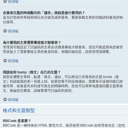
回頂端
在發表主題的時候顯示的「儲存」按鈕是做什麼用的？
這允許您保存草稿而得以在日後完成與發表。重新裝載文章的功能請到會員控制
台搜尋。
回頂端
為什麼我的文章需要審核後才能發表？
管理員可能設定了討論區的文章必須通過審核才能發表。這也可能是因為您被管
理員放入了需要審核文章的會員列表。有關詳細信息，請與管理員聯繫。
回頂端
我該如何 bump（推文）自己的主題？
當您在瀏覽文章時，點選「推文」連結，可以將自己所發表的主題 bump（推
文）到該版面的第一頁最上頭。如果您看不到這個連結，那麼表示這個功能已經
被停用，或者是尚未到達可推文的間隔時間。您也可以簡單地透過回覆主題來推
文。無論您怎麼做，請確實遵守討論區的規則。
回頂端
格式和主題類型
BBCode 是甚麼？
BBCode 是一種特殊的 HTML 實現方式，能否使用 BBCode 由管理者決定（您也