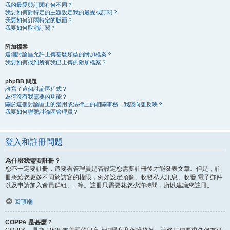
我的最愛與訂閱有何不同？
我要如何對特定的主題設定我的最愛或訂閱？
我要如何訂閱特定的版面？
我要如何取消訂閱？
附加檔案
這個討論區允許上傳甚麼類型的附加檔案？
我要如何找到所有我已上傳的附加檔案？
phpBB 問題
誰寫了這個討論區程式？
為何沒有我需要的功能？
關於這個討論區上的濫用或法律上的相關事務，我該向誰反映？
我要如何聯繫討論區管理員？
登入和註冊問題
為什麼我需要註冊？
您不一定要註冊，這要看管理員是否設定您需要註冊後才能發表文章。但是，註
冊將給您更多不同於訪客的權限，例如設定頭像、收發私人訊息、收發 電子郵件
以及申請加入會員群組、...等。註冊只需要花您少許時間，所以建議您註冊。
回頂端
COPPA 是甚麼？