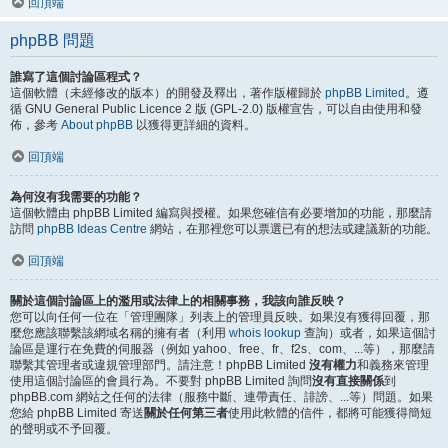
回頂端
phpBB 問題
誰寫了這個討論區程式？
這個軟體（未經修改的版本）的開發及釋出，著作版權歸於
phpBB Limited
。遵
循 GNU General Public Licence 2 版 (GPL-2.0) 版權宣告，可以自由使用和發
佈，參考
About phpBB
以獲得更詳細的資料。
回頂端
為何沒有我需要的功能？
這個軟體由 phpBB Limited 編寫與授權。如果您確信有必要增加的功能，那麼請
訪問
phpBB Ideas Centre
網站，在那裡您可以票選已有的想法或建議新的功能。
回頂端
關於這個討論區上的濫用或法律上的相關事務，我該向誰反映？
您可以向任何一位在「管理團隊」列表上的管理員反映。如果沒有獲得回覆，那
麼您應該聯繫該網域名稱的擁有者（利用
whois lookup
查詢）或者，如果這個討
論區是運行在免費的伺服器（例如 yahoo、free、fr、f2s、com、...等），那麼請
聯繫其管理者或違規管理部門。請注意！phpBB Limited
沒有權力
和義務來管理
使用這個討論區的會員行為。不要對 phpBB Limited 詢問
沒有直接關係
到
phpBB.com 網站之任何的法律（服務中斷、連帶責任、誹謗、...等）問題。如果
您給 phpBB Limited 寄送
關於任何第三者
使用此軟體的信件，都將可能獲得簡短
的聲明或不予回覆。