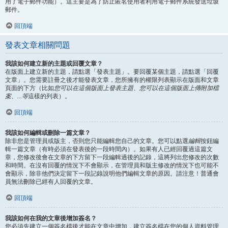
用了電子郵件功能）。這主要是為了防止匿名使用者利用電子郵件系統發送垃圾
郵件。
回頂端
發表文章相關問題
我該如何建立新的主題或回覆文章？
在版面上建立新的主題，請點選「發表主題」。要回覆某個主題，請點選「回覆
文章」。您需要註冊之後才能發表文章，您所擁有的權限列表顯示在版面和文章
頁面的下方（比如
您可以在這個版面上發表主題、您可以在這個版面上傳附加檔
案、...等
這樣的列表）。
回頂端
我該如何編輯或刪除一篇文章？
除非您是管理員或版主，否則您只能編輯您自己的文章。您可以點選
編輯
按鈕編
輯一篇文章（有時必須在發表後的一段時間內）。如果有人已經回覆過這篇文
章，您修改後會在文章的下方留下一段編輯過後的記錄，這將列出您修改的次數
和時間。在沒有回覆的情況下不會顯示，在管理員和版主修改的情況下也可能不
會顯示，除非他們決定留下一段記錄說明他們編輯文章的原因。請注意！普通會
員無法刪除已經有人回覆的文章。
回頂端
我該如何在我的文章後增加簽名？
您必須先建立一個簽名檔後才能在文章中增加，建立簽名檔在您的個人資料管理