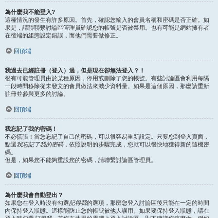
為什麼我不能登入?
這種情況的發生有許多原因。首先，確認您輸入的會員名稱和密碼是否正確。如
果是，請聯聯繫討論區管理員確認您的帳號是否被禁用。也有可能是網站擁有者
在後端的組態設定錯誤，而他們需要做修正。
回頂端
我過去已經註冊（登入）過，但是現在卻無法登入？！
很有可能管理員由於某種原因，停用或刪除了您的帳號。有些討論區會利用每隔
一段時間移除從未發文的會員做法來減少資料量。如果是這個原因，那麼請重新
註冊並參與更多的討論。
回頂端
我忘記了我的密碼！
不必慌張！當您忘記了自己的密碼，可以很容易重新設定。只要您到登入頁面，
點選
我忘記了我的密碼
，依照說明的步驟完成，您就可以很快地獲得新的隨機密
碼。
但是，如果您不能夠重設您的密碼，請聯繫討論區管理員。
回頂端
為什麼我會自動登出？
如果您在登入時沒有勾選
記得我
的選項，那麼您登入討論區後只能在一定的時間
內保持登入狀態。這樣能防止您的帳號被他人誤用。如果要保持登入狀態，請在