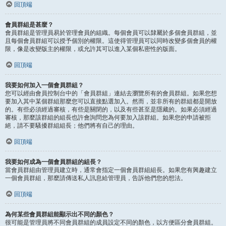
回頂端
會員群組是甚麼？
會員群組是管理員易於管理會員的組織。每個會員可以隸屬於多個會員群組，並
且每個會員群組可以授予個別的權限。這使得管理員可以同時改變多個會員的權
限，像是改變版主的權限，或允許其可以進入某個私密性的版面。
回頂端
我要如何加入一個會員群組？
您可以經由會員控制台中的「會員群組」連結去瀏覽所有的會員群組。如果您想
要加入其中某個群組那麼您可以直接點選加入。然而，並非所有的群組都是開放
的。有些必須經過審核，有些是關閉的，以及有些甚至是隱藏的。如果必須經過
審核，那麼該群組的組長也許會詢問您為何要加入該群組。如果您的申請被拒
絕，請不要騷擾群組組長；他們將有自己的理由。
回頂端
我要如何成為一個會員群組的組長？
當會員群組由管理員建立時，通常會指定一個會員群組組長。如果您有興趣建立
一個會員群組，那麼請傳送私人訊息給管理員，告訴他們您的想法。
回頂端
為何某些會員群組能顯示出不同的顏色？
很可能是管理員將不同會員群組的成員設定不同的顏色，以方便區分會員群組。