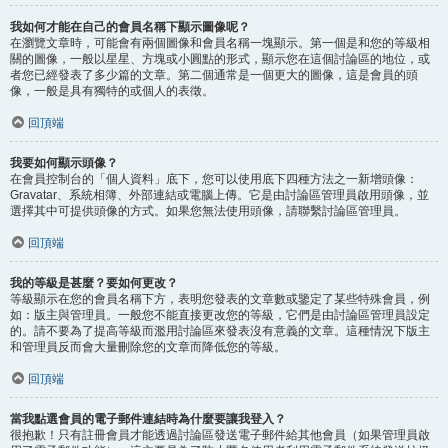
我如何才能在自己的會員名稱下顯示圖像呢？
在瀏覽文章時，可能會有兩個圖像和會員名稱一塊顯示。第一個是和您的等級相
關的圖像，一般以星星、方塊或小圓點的形式，顯示您在這個討論區的地位，或
者您已經發表了多少篇的文章。第二個通常是一個更大的圖像，這是會員的頭
像，一般是具有獨特的或個人的表徵。
回頂端
我要如何顯示頭像？
在會員控制台的「個人資料」底下，您可以使用底下四種方法之一新增頭像：
Gravatar、系統相簿、外部連結或電腦上傳。它是由討論區管理員啟用頭像，並
選擇其中可提供頭像的方式。如果您無法使用頭像，請聯繫討論區管理員。
回頂端
我的等級是甚麼？要如何更改？
等級顯示在您的會員名稱下方，表明您發表的文章數或鑒定了某些特殊會員，例
如：版主與管理員。一般您不能直接更改您的等級，它們是由討論區管理員設定
的。請不要為了提高等級而濫用討論區來發表沒有意義的文章。這種情況下版主
和管理員反而會大量刪除您的文章而降低您的等級。
回頂端
當我點選會員的電子郵件連結時為什麼要讓我登入？
很抱歉！只有註冊會員才能透過討論區發送電子郵件給其他會員（如果管理員啟