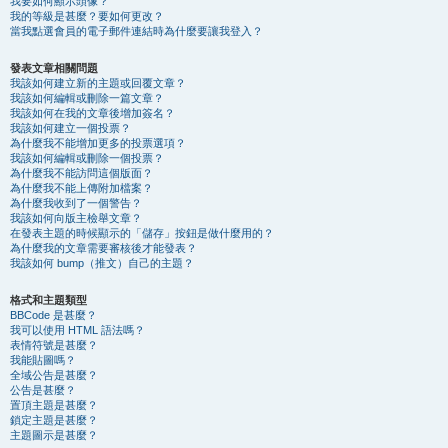
我要如何顯示頭像？
我的等級是甚麼？要如何更改？
當我點選會員的電子郵件連結時為什麼要讓我登入？
發表文章相關問題
我該如何建立新的主題或回覆文章？
我該如何編輯或刪除一篇文章？
我該如何在我的文章後增加簽名？
我該如何建立一個投票？
為什麼我不能增加更多的投票選項？
我該如何編輯或刪除一個投票？
為什麼我不能訪問這個版面？
為什麼我不能上傳附加檔案？
為什麼我收到了一個警告？
我該如何向版主檢舉文章？
在發表主題的時候顯示的「儲存」按鈕是做什麼用的？
為什麼我的文章需要審核後才能發表？
我該如何 bump（推文）自己的主題？
格式和主題類型
BBCode 是甚麼？
我可以使用 HTML 語法嗎？
表情符號是甚麼？
我能貼圖嗎？
全域公告是甚麼？
公告是甚麼？
置頂主題是甚麼？
鎖定主題是甚麼？
主題圖示是甚麼？