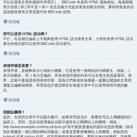
可以在發表文章的過程中停用它）。BBCode 本身和 HTML 風格相似，每個標籤
用方括弧 [ 和 ] 而不是 < 和 > 並且這種方式提供更多的顯示控制。要得到更多的訊
息請檢視發表文章頁面中的 BBCode 說明。
回頂端
我可以使用 HTML 語法嗎？
不行。在這個討論區上不能夠使用 HTML 語法發表文章。大部份使用 HTML 語法
產生的格式都可以使用 BBCode 語法替代。
回頂端
表情符號是甚麼？
表情符號，是能夠表示心情的小圖案，它是使用一個簡短的代碼產生，例如，:)
表示快樂的，而 :( 表示悲傷的。所有表情符號的列表可以在發文的頁面看到。然
而，試著不要過度使用表情符號，因為它們會很快地傳遞一篇難以閱讀的文章而
遭版主編輯或移除。管理員也許會設限您在每篇文章中可以使用表情符號的數
目。
回頂端
我能貼圖嗎？
是的，在您的文章中可以顯示圖片。如果管理員允許，那麼您可以上傳圖檔到討
論區上。否則，您必須使用連結去顯示儲存在公開網站上的圖檔，例如：
http://www.example.com/my-picture.gif 而不能直接連結到儲存在您的電腦（除非
您的電腦是一個公開的網站伺服器）或者是需要授權網站上的圖檔，例如您的
hotmail 或者 yahoo 信箱，或是受密碼保護的網站。要顯示連結的圖檔，請使用