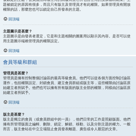
題被鎖定的原因有很多，而且只有版主及管理員才有此權限。如果管理員有開放
權限的話，那麼您也可以鎖定自己所發表的主題。
回頂端
主題圖示是甚麼？
主題圖示是由發表者選定，它是和主題相關的圖案用以顯示其內容。是否可以使
用主題圖示端賴管理員的權限設定。
回頂端
會員等級和群組
管理員是甚麼？
管理員是擁有控制整個討論區的最高等級會員。他們可以從各個方面控制討論區
運作，包括權限設定、封鎖會員、建立會員群組或版主等，這些權限由討論區原
始建立者所賦予。他們也可以擁有所有版面的版主全部的權限，同樣由討論區原
始建立者所賦予。
回頂端
版主是甚麼？
版主是獨立的會員（或會員群組中的一員），他們日常的工作是照顧版面。他們
擁有所管理版面之編輯、刪除、鎖定、解鎖、移動、以及分割主題的權力。一般
而言，版主會站在中立立場阻止會員發表離題、廣告或令人厭惡的文章。