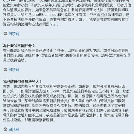
COPPA，是指 1998 年美國的兒童上線隱私和保護條例。這條法律要求任何有可
能收集年齡小於 13 歲的未成年人資訊的網站，必須獲得其父母的同意，或者其他
合法監護人的容許。如果您不能確認您的註冊是否得遵守此法律，請聯繫律師以
獲得援助。請注意 phpBB Limited 和討論區的擁有者，並不會提供法律諮詢，也
不為各種法律事件提供幫助，除非有問題概述，如：「我要與誰聯繫有關與此討
論區相關的濫用和或法律問題？」。
回頂端
為什麼我不能註冊？
有可能是討論區管理員已經禁止了註冊，以防止新的訪客申請。或是討論區管理
者封鎖了您所連線的 IP 位址或者禁用您想要註冊的會員名稱。請聯繫討論區管理
員以獲得協助。
回頂端
我已註冊但是無法登入！
首先，確認您輸入的會員名稱和密碼是否正確。如果是，那麼可能會有兩個原
因。第一：如果討論區支援 COPPA，而且您在註冊時指定自己小於 13 歲，那麼
您必須先按照您收到的提示完成必要的步驟。第二個原因：很可能是因為您的帳
號尚未啟用。某些討論區需要新註冊會員在登入前由自己或由管理員啟用帳號。
當您完成註冊時討論區將告訴您是否需要啟用您的帳號。如果您收到了電子郵
件，那麼就按照其中的步驟完成啟用，如果您沒有收到電子郵件，那麼您註冊的
電子郵件位址可能不正確，或者是被當作是廣告信而過濾掉。如果您確信電子郵
件位址沒錯，那麼請聯繫管理員。
回頂端