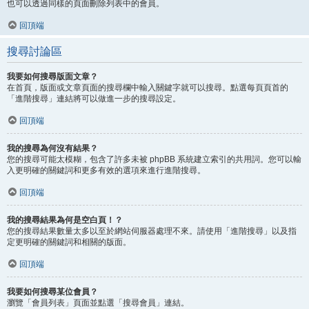
也可以透過同樣的頁面刪除列表中的會員。
回頂端
搜尋討論區
我要如何搜尋版面文章？
在首頁，版面或文章頁面的搜尋欄中輸入關鍵字就可以搜尋。點選每頁頁首的
「進階搜尋」連結將可以做進一步的搜尋設定。
回頂端
我的搜尋為何沒有結果？
您的搜尋可能太模糊，包含了許多未被 phpBB 系統建立索引的共用詞。您可以輸
入更明確的關鍵詞和更多有效的選項來進行進階搜尋。
回頂端
我的搜尋結果為何是空白頁！？
您的搜尋結果數量太多以至於網站伺服器處理不來。請使用「進階搜尋」以及指
定更明確的關鍵詞和相關的版面。
回頂端
我要如何搜尋某位會員？
瀏覽「會員列表」頁面並點選「搜尋會員」連結。