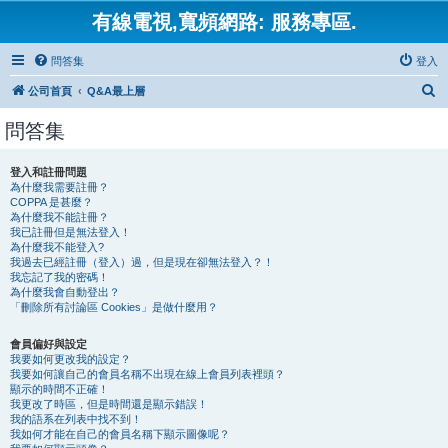
有線電視,寬頻網路: 服務專區.
問答集
登入
搜
公司首頁
Q&A最上層
尋
問答集
登入和註冊問題
為什麼我需要註冊？
COPPA 是甚麼？
為什麼我不能註冊？
我已註冊但是無法登入！
為什麼我不能登入?
我過去已經註冊（登入）過，但是現在卻無法登入？！
我忘記了我的密碼！
為什麼我會自動登出？
「刪除所有討論區 Cookies」是做什麼用？
會員偏好與設定
我要如何更改我的設定？
我要如何讓自己的會員名稱不出現在線上會員列表裡頭？
顯示的時間不正確！
我更改了時區，但是時間還是顯示錯誤！
我的語系在列表中找不到！
我如何才能在自己的會員名稱下顯示圖像呢？