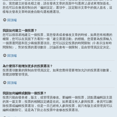
台。當您建立好簽名檔之後，請在發表文章的頁面中勾選
附上簽名
來增加簽名。
您也可以在會員控制台的「偏好設定」選項中，設定顯示文章中的個人簽名，這
樣每次發表文章時就會自動勾選相應選項。
回頂端
我該如何建立一個投票？
您可以很容易地建立一個投票，當您發表或者修改文章的時候，如果您有相應的
權限，您可以在頁面下方看到一個「建立票選活動」的標籤。您需要為投票輸入
一個票選問題和至少兩個票選項目。您可以設定投票的時間限制（0 表示沒有時
間限制）。對於投票的選項數目，討論區會有一個限制，這由管理員設定決定。
回頂端
為什麼我不能增加更多的投票選項？
投票選項數量的限制由管理員設定。如果您覺得需要增加允許的投票選項數量，
那麼請聯繫管理員。
回頂端
我該如何編輯或刪除一個投票？
投票只能由發表者，版主，或管理員修改。要編輯一個投票，請點選編輯該主題
的第一篇文章；投票的相關設定總是在此。如果還沒有人參與投票，會員可以刪
除投票或編輯投票選項，但是一旦已經有人參與投票，就只有版主或管理員可以
編輯或刪除它。這是為了防止在投票中途修改投票選項。