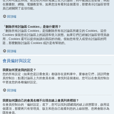
登入時勾選
記得我
。若您在共用的電腦上登入討論區，則不建議您這麼做，例如
在圖書館、網咖、電腦教室等。如果您沒有看到這個選項，那麼表示討論區管理
員已經關閉了這項功能。
回頂端
「刪除所有討論區 Cookies」是做什麼用？
「刪除所有討論區 Cookies」是指刪除所有在討論區所建立的 Cookies。這些
Cookies 保留您在討論區上的認證和登入狀態。如果它們已經被討論區管理員啟
用，Cookies 還可以提供如讀出跟踪的功能。假如您有登入或登出討論區的問
題，那麼刪除討論區 Cookies 或許是有幫助的。
回頂端
會員偏好與設定
我要如何更改我的設定？
您的所有設定（如果您是註冊會員）都儲存在資料庫中。要修改它們，請訪問會
員控制台；點選討論區上方的會員名稱，會找到這個連結。您可以在會員控制台
中更改您的各種偏好設定。
回頂端
我要如何讓自己的會員名稱不出現在線上會員列表裡頭？
在會員控制台的「偏好設定」底下，您可以找到
隱藏我的線上狀態
選項，啟用這
個選項，那麼將只有管理員、版主和您自己能看到您的上線狀態。您將會顯示為
隱形會員。